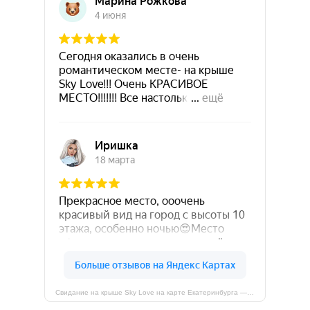
Свидание на крыше Sky Love на карте Екатеринбурга — Яндекс Карты