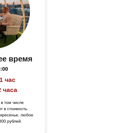
ее время
0:00
1 час
2 часа
 в том числе
т в стоимость.
скресенье, любое
800 рублей.