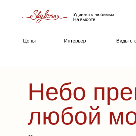
Удивлять любимых.
На высоте
Цены
Интерьер
Виды с 
Небо пре
любой м