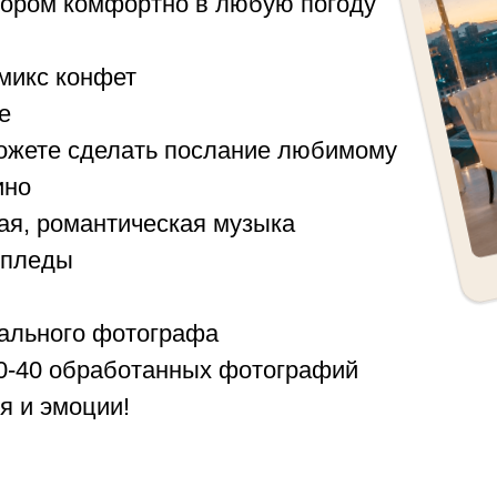
отором комфортно в любую погоду
микс конфет
е
можете сделать послание любимому
ино
ая, романтическая музыка
 пледы
ального фотографа
30-40 обработанных фотографий
 и эмоции!