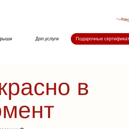
крыши
Доп.услуги
Подарочные сертифика
красно в
омент