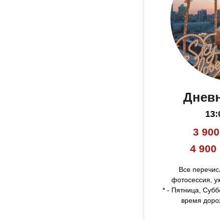
Днев
13:
3 900
4 900
Хочу заказать ужин
Открыт
Все перечис
фотосессия, уж
* - Пятница, Суб
время доро