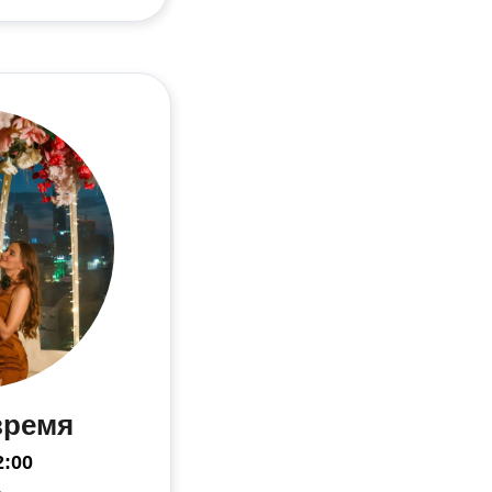
время
2:00